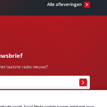
Alle afleveringen
uwsbrief
het laatste radio nieuws?