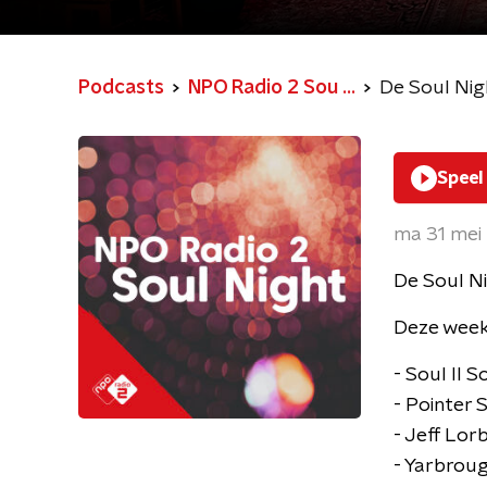
Podcasts
NPO Radio 2 Sou ...
De Soul Nig
Speel
ma 31 mei
De Soul Ni
Deze week
- Soul II S
- Pointer 
- Jeff Lor
- Yarbroug