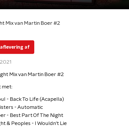
ht Mix van Martin Boer #2
 aflevering af
 2021
ght Mix van Martin Boer #2
 met:
oul - Back To Life (Acapella)
Sisters - Automatic
ber - Best Part Of The Night
ht & Peoples - I Wouldn't Lie