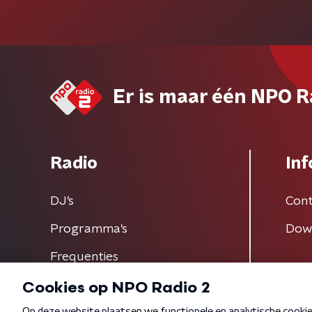
Er is maar één NPO R
Radio
Inf
DJ’s
Cont
Programma's
Dow
Frequenties