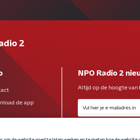
adio 2
o
NPO Radio 2 nie
Altijd op de hoogte van 
act
nload de app