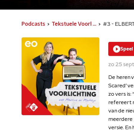
Podcasts
Tekstuele Voorl ...
#3 - ELBERT 
Speel
zo 25 sep
De heren va
Scared’ ve
zo vers is: 
refereert n
van de nieu
meerdere l
versie. En