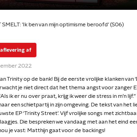
SMELT: 'Ik ben van mijn optimisme beroofd' (S06)
 aflevering af
tember 2022
n Trinity op de bank! Bij de eerste vrolijke klanken van 
rwacht je niet direct dat het thema angst voor zanger 
“Als ik er nu over praat, krijg ik weer die stress in m’n lijf.” 
aar een schietpartij in zijn omgeving. De tekst van het l
wste EP ‘Trinity Street’. Vijf vrolijke songs met zichtbaa
aagjes. Die bespreken we vandaag met aan het eind een
 hou je vast: Matthijn gaat voor de backings!