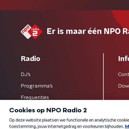
Er is maar één NPO R
Radio
Inf
DJ’s
Cont
Programma's
Dow
Frequenties