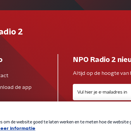
adio 2
o
NPO Radio 2 nie
Altijd op de hoogte van 
act
nload de app