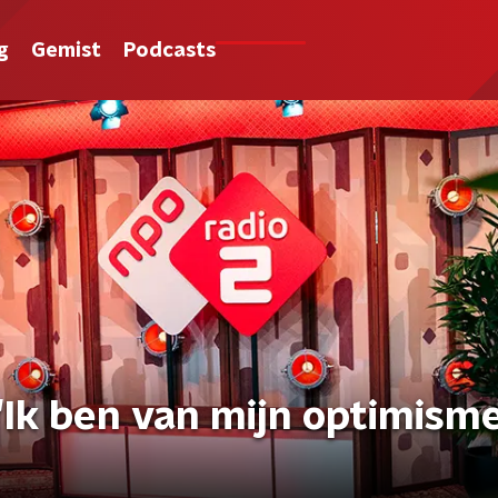
g
Gemist
Podcasts
'Ik ben van mijn optimism