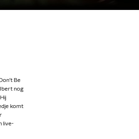
‘Don’t Be
Elbert nog
Hij
iedje komt
r
 live-