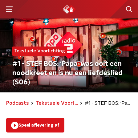
Tekstuele Voorlichting
#1 - STEF BOS: ‘Papa’ was ooit een
noodkreet en is nu een liefdeslied
(S06)
Podcasts
Tekstuele Voorl ...
#1 - STEF BOS: ‘Papa’ was ooit een noodkreet en is nu een liefdeslied (S06)
Speel aflevering af