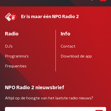
Er is maar één NPO Radio 2
Radio
Info
DJ’s
Contact
Programma's
Download de app
Frequenties
NPO Radio 2 nieuwsbrief
Altijd op de hoogte van het laatste radio nieuws?