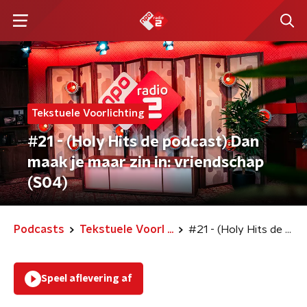
Tekstuele Voorlichting
#21 - (Holy Hits de podcast) Dan
maak je maar zin in: vriendschap
(S04)
Podcasts
Tekstuele Voorl ...
#21 - (Holy Hits de podcast) Dan maak je maar zin in: vriendschap (S04)
Speel aflevering af