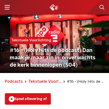
Tekstuele Voorlichting
#16 - (Holy Hits de podcast) Dan
maak je maar zin in: onverwachts
de kerk binnenlopen (S04)
Podcasts
Tekstuele Voorl ...
#16 - (Holy Hits de podcast) Dan maak je maar zin in: onverwachts de kerk binnenlopen (S04)
Speel aflevering af