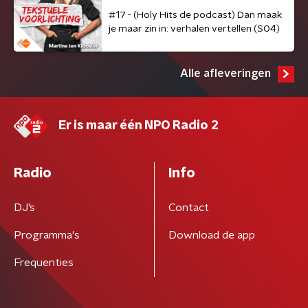
#17 - (Holy Hits de podcast) Dan maak
je maar zin in: verhalen vertellen (S04)
Alle afleveringen
Er is maar één NPO Radio 2
Radio
Info
DJ’s
Contact
Programma's
Download de app
Frequenties