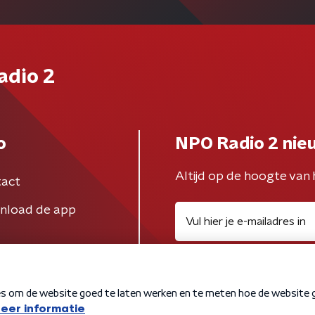
adio 2
o
NPO Radio 2 nie
Altijd op de hoogte van 
act
nload de app