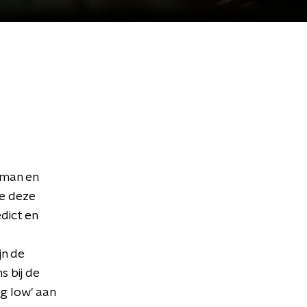
sman en
de deze
dict en
jn de
s bij de
g low' aan