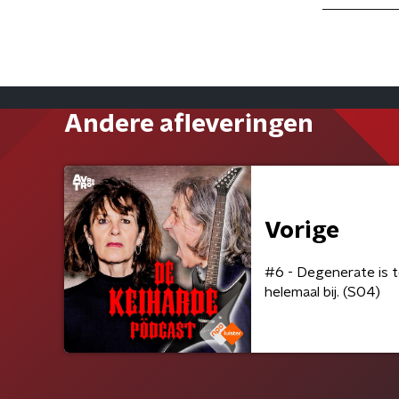
Andere afleveringen
Vorige
#6 - Degenerate is t
helemaal bij. (S04)