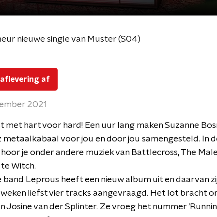
meur nieuwe single van Muster (S04)
 aflevering af
tember 2021
t met hart voor hard! Een uur lang maken Suzanne Bo
 metaalkabaal voor jou en door jou samengesteld. In 
 hoor je onder andere muziek van Battlecross, The Male
te Witch.
band Leprous heeft een nieuw album uit en daarvan zi
weken liefst vier tracks aangevraagd. Het lot bracht on
n Josine van der Splinter. Ze vroeg het nummer 'Runnin