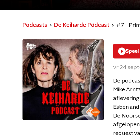
Podcasts
De Keiharde Pödcast
#7 - Pri
Speel
vr 24 sep
De podcas
Mike Arntz
aflevering
Esben and 
De Noorse 
afgelopen 
request va