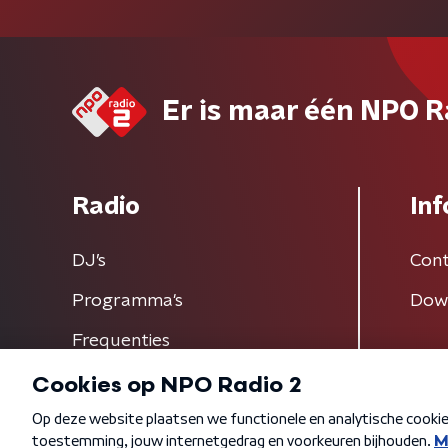
Er is maar één NPO R
Radio
Inf
DJ’s
Cont
Programma's
Dow
Frequenties