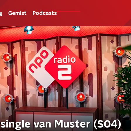
g
Gemist
Podcasts
 single van Muster (S04)