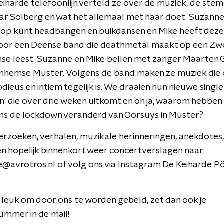
keiharde telefoonlijn verteld ze over de muziek, de stem
ar Solberg en wat het allemaal met haar doet. Suzanne
e op kunt headbangen en buikdansen en Mike heeft dez
oor een Deense band die deathmetal maakt op een Zw
se leest. Suzanne en Mike bellen met zanger Maarten 
rnhemse Muster. Volgens de band maken ze muziek die 
dieus en intiem tegelijk is. We draaien hun nieuwe single
' die over drie weken uitkomt en oh ja, waarom hebben
ens de lockdown veranderd van Oorsuys in Muster?
 verzoeken, verhalen, muzikale herinneringen, anekdotes
en hopelijk binnenkort weer concertverslagen naar:
@avrotros.nl of volg ons via Instagram De Keiharde P
e leuk om door ons te worden gebeld, zet dan ook je
ummer in de mail!