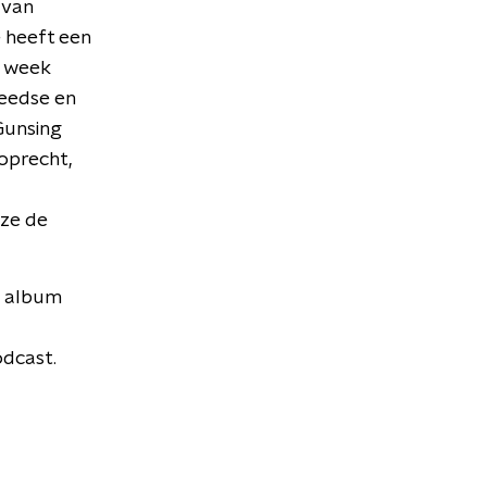
 van
 heeft een
e week
eedse en
Gunsing
oprecht,
 ze de
, album
ödcast.