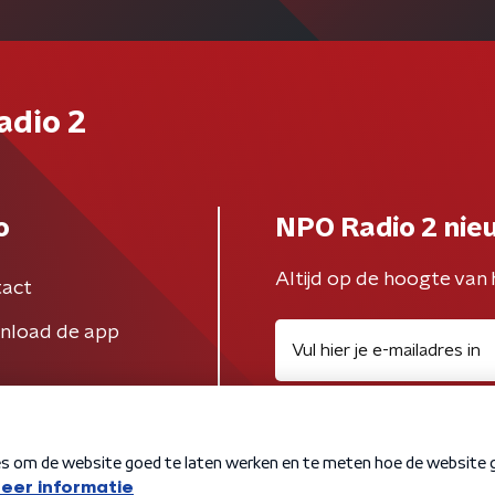
adio 2
o
NPO Radio 2 nie
Altijd op de hoogte van 
act
nload de app