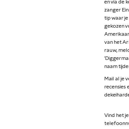
en via de 
zanger Ein
tip waar j
gekozen v
Amerikaan
van het A
rauw, melo
'Diggerman
naam tijd
Mail al je
recensies 
dekeiharde
Vind het j
telefoonn