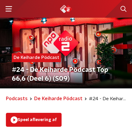
De Keiharde Pödcast
#24 - De Keiharde Pödcast Top
66,6 (Deel 6) (S09)
Podcasts
De Keiharde Pödcast
#24 - De Keiharde Pödcast Top 66,6 (Deel 6) (S09)
Speel aflevering af