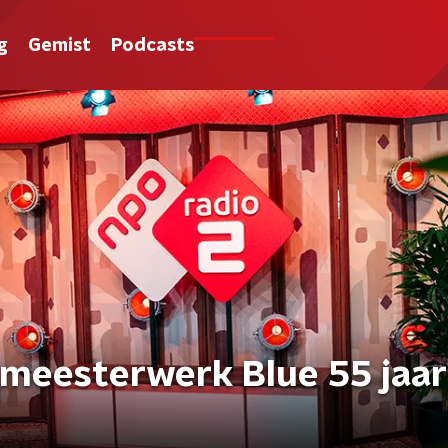
g
Gemist
Podcasts
s meesterwerk Blue 55 jaar