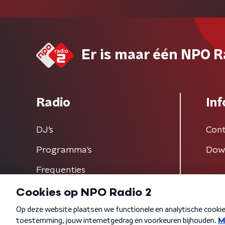
Er is maar één NPO R
Radio
Inf
DJ’s
Cont
Programma's
Dow
Frequenties