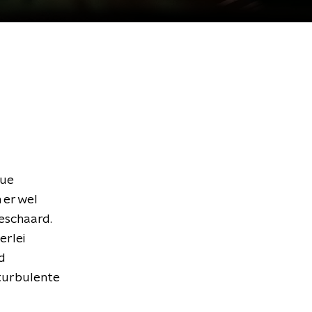
lue
n er wel
geschaard.
erlei
d
 turbulente