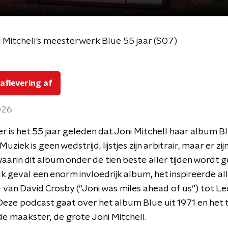
 Mitchell's meesterwerk Blue 55 jaar (S07)
 aflevering af
2026
 is het 55 jaar geleden dat Joni Mitchell haar album B
Muziek is geen wedstrijd, lijstjes zijn arbitrair, maar er zij
waarin dit album onder de tien beste aller tijden wordt 
elk geval een enorm invloedrijk album, het inspireerde all
– van David Crosby (“Joni was miles ahead of us”) tot Le
Deze podcast gaat over het album Blue uit 1971 en het
de maakster, de grote Joni Mitchell.