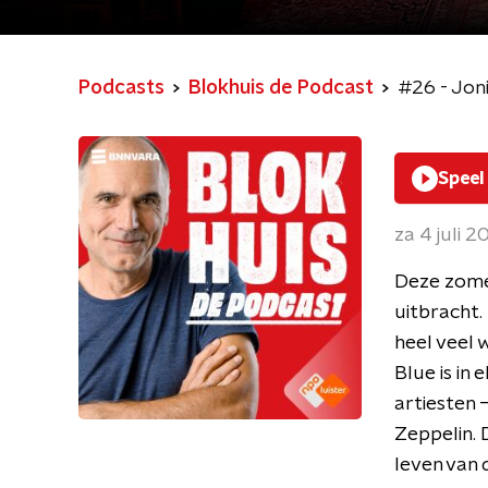
Podcasts
Blokhuis de Podcast
#26 - Joni
Speel
za 4 juli 
Deze zomer
uitbracht. 
heel veel 
Blue is in 
artiesten 
Zeppelin. 
leven van 