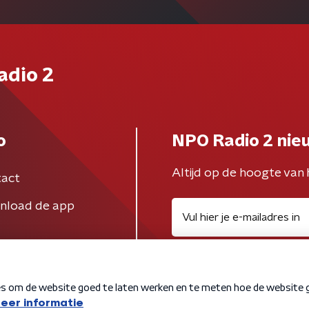
adio 2
o
NPO Radio 2 nie
Altijd op de hoogte van 
act
nload de app