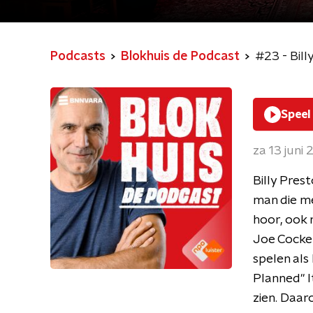
Podcasts
Blokhuis de Podcast
#23 - Bill
Speel
za 13 juni
Billy Pres
man die me
hoor, ook 
Joe Cocker
spelen als
Planned" It
zien. Daar