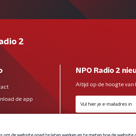
adio 2
o
NPO Radio 2 nie
Altijd op de hoogte van 
act
nload de app