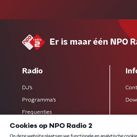
Er is maar één NPO R
Radio
Inf
DJ’s
Cont
Programma's
Dow
Frequenties