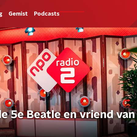
g
Gemist
Podcasts
 de 5e Beatle en vriend van