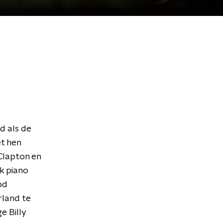
d als de
t hen
Clapton en
k piano
od
erland te
e Billy