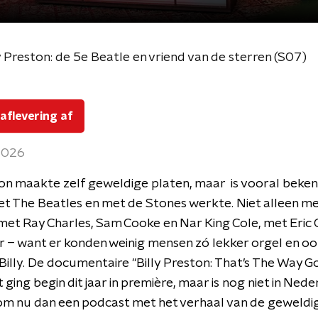
y Preston: de 5e Beatle en vriend van de sterren (S07)
 aflevering af
 2026
ton maakte zelf geweldige platen, maar is vooral beken
t The Beatles en met de Stones werkte. Niet alleen me
met Ray Charles, Sam Cooke en Nar King Cole, met Eric 
 – want er konden weinig mensen zó lekker orgel en oo
 Billy. De documentaire "Billy Preston: That’s The Way G
 ging begin dit jaar in première, maar is nog niet in Ned
om nu dan een podcast met het verhaal van de geweldig