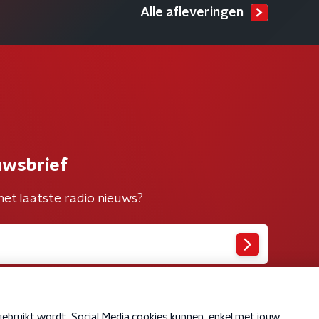
Alle afleveringen
uwsbrief
het laatste radio nieuws?