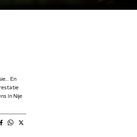
rsie… En
restatie
s In Nije