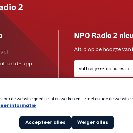
adio 2
o
NPO Radio 2 nie
Altijd op de hoogte van 
act
nload de app