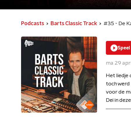
Podcasts
Barts Classic Track
#35 - De Kas
Speel
ma 29 apr
Het liedje 
toch werd 
voor de ma
Dei in dez