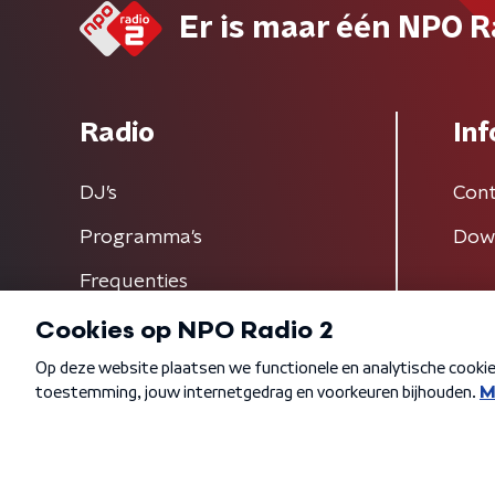
Er is maar één NPO R
Radio
Inf
DJ’s
Cont
Programma's
Dow
Frequenties
Algemene voorwaarden
Privacybeleid