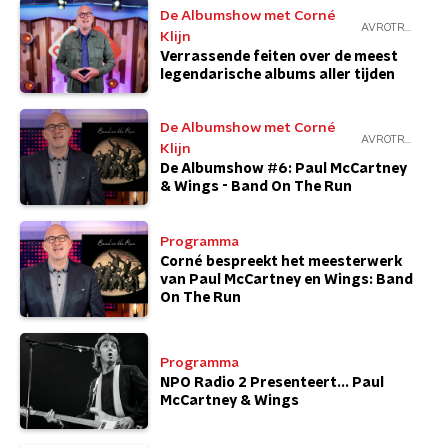
De Albumshow met Corné
AVROTROS
Klijn
Verrassende feiten over de meest
legendarische albums aller tijden
De Albumshow met Corné
AVROTROS
Klijn
De Albumshow #6: Paul McCartney
& Wings - Band On The Run
Programma
Corné bespreekt het meesterwerk
van Paul McCartney en Wings: Band
On The Run
Programma
NPO Radio 2 Presenteert... Paul
McCartney & Wings