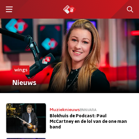
wings
Nieuws
Muzieknieuws
BNNVARA
Blokhuis de Podcast: Paul
McCartney en de lol van de one man
band