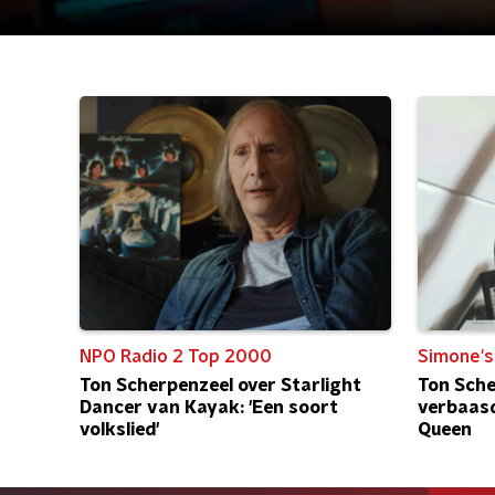
NPO Radio 2 Top 2000
Simone's
Ton Scherpenzeel over Starlight
Ton Sche
Dancer van Kayak: 'Een soort
verbaasd
volkslied'
Queen