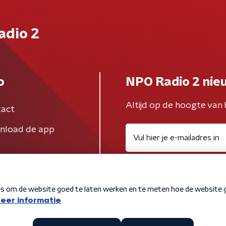
adio 2
o
NPO Radio 2 nie
Altijd op de hoogte van 
act
nload de app