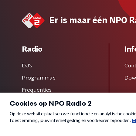
Er is maar één NPO R
Radio
Inf
DJ’s
Cont
Programma's
Dow
Frequenties
Algemene voorwaarden
Privacybeleid