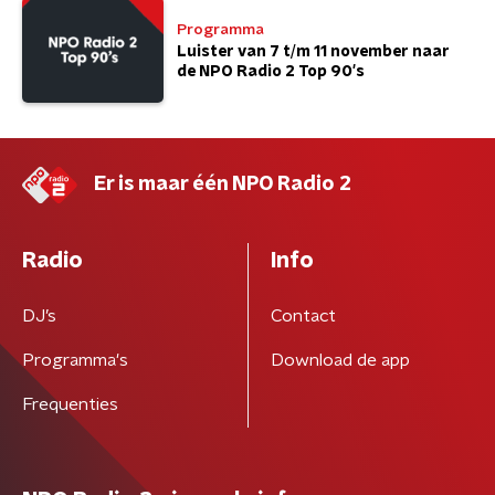
Programma
Luister van 7 t/m 11 november naar
de NPO Radio 2 Top 90's
Er is maar één NPO Radio 2
Radio
Info
DJ’s
Contact
Programma's
Download de app
Frequenties