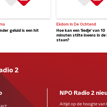
ma
Ekdom In De Ochtend
nder geluid is een hit
Hoe kan een 'liedje' van 10
minuten stilte ineens in de h
staan?
adio 2
o
NPO Radio 2 nie
Altijd op de hoogte van 
act