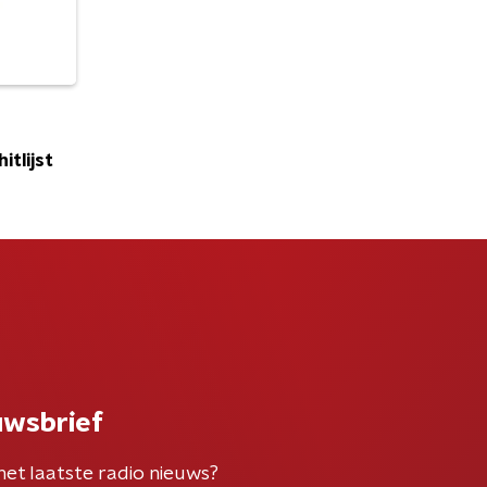
itlijst
uwsbrief
het laatste radio nieuws?