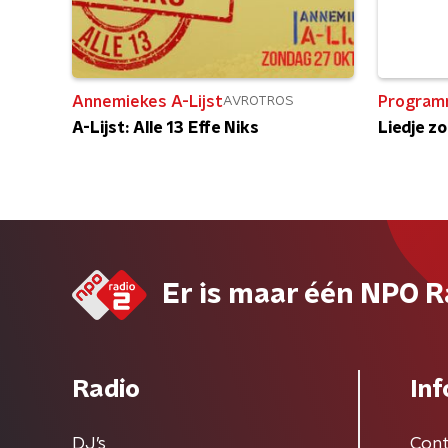
Annemiekes A-Lijst
Program
AVROTROS
A-Lijst: Alle 13 Effe Niks
Liedje zo
Er is maar één NPO R
Radio
Inf
DJ’s
Cont