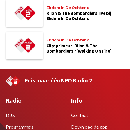
Ekdom In De Ochtend
Rilan & The Bombardiers live bij
Ekdom In De Ochtend
Ekdom In De Ochtend
Clip-primeur: Rilan & The
Bombardiers - 'Walking On Fire'
Er is maar één NPO Radio 2
Radio
Info
DJ’s
Contact
Programma's
Download de app