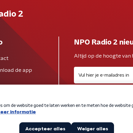
adio 2
o
NPO Radio 2 nie
Altijd op de hoogte van 
act
nload de app