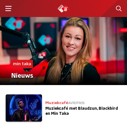
min taka
Nieuws
Muziekcafé
AVROTROS
Muziekcafé met Blaudzun, Blackbird
en Min Taka