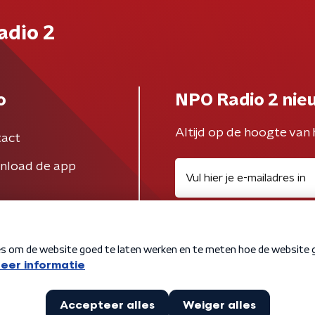
adio 2
o
NPO Radio 2 nie
Altijd op de hoogte van 
act
nload de app