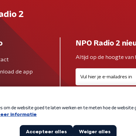
adio 2
o
NPO Radio 2 nie
Altijd op de hoogte van 
act
nload de app