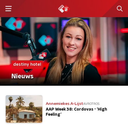
destiny hotel
Nieuws
Annemiekes A-Lijst
AVROTROS
AAP Week 38: Cordovas - 'High
Feeling'