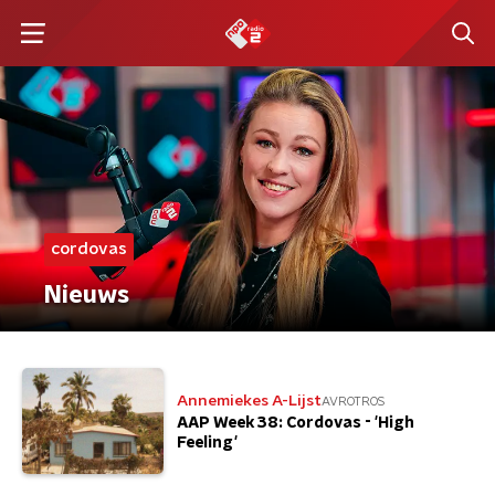
cordovas
Nieuws
Annemiekes A-Lijst
AVROTROS
AAP Week 38: Cordovas - 'High
Feeling'