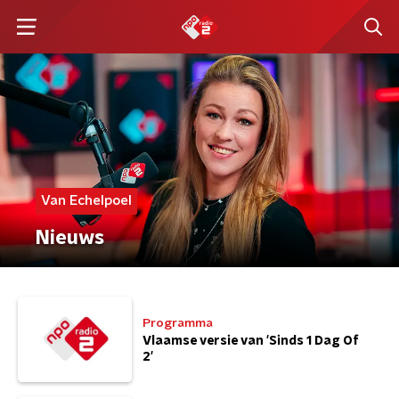
Van Echelpoel
Nieuws
Programma
Vlaamse versie van 'Sinds 1 Dag Of
2'