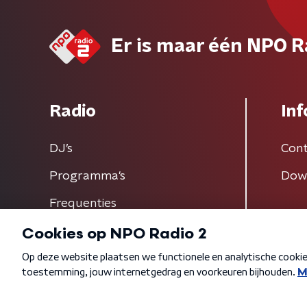
Er is maar één NPO R
Radio
Inf
DJ’s
Cont
Programma's
Dow
Frequenties
Algemene voorwaarden
Privacybeleid