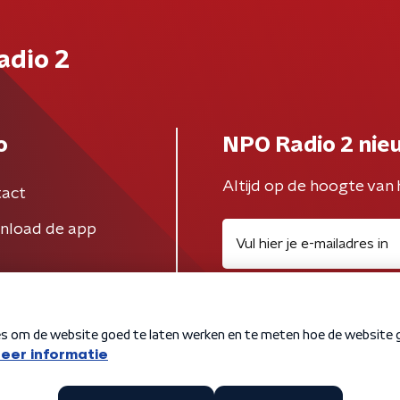
adio 2
o
NPO Radio 2 nie
Altijd op de hoogte van 
act
nload de app