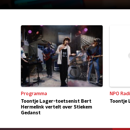
Programma
NPO Radi
Toontje Lager-toetsenist Bert
Toontje 
Hermelink vertelt over Stiekem
Gedanst