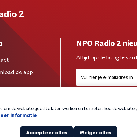
adio 2
o
NPO Radio 2 nie
Altijd op de hoogte van 
act
nload de app