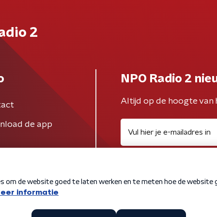
adio 2
o
NPO Radio 2 nie
Altijd op de hoogte van 
act
nload de app