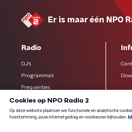
Er is maar één NPO R
Radio
Inf
DJ’s
Cont
Programma's
Dow
Frequenties
Algemene voorwaarden
Privacybeleid