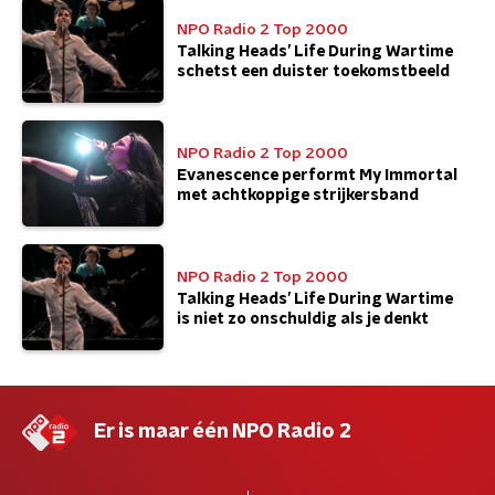
NPO Radio 2 Top 2000
Talking Heads’ Life During Wartime
schetst een duister toekomstbeeld
NPO Radio 2 Top 2000
Evanescence performt My Immortal
met achtkoppige strijkersband
NPO Radio 2 Top 2000
Talking Heads’ Life During Wartime
is niet zo onschuldig als je denkt
Er is maar één NPO Radio 2