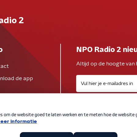
adio 2
o
NPO Radio 2 nie
Altijd op de hoogte van 
act
nload de app