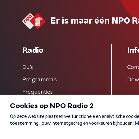
Er is maar één NPO R
Radio
Inf
DJ’s
Cont
Programma's
Dow
Frequenties
Algemene voorwaarden
Privacybeleid