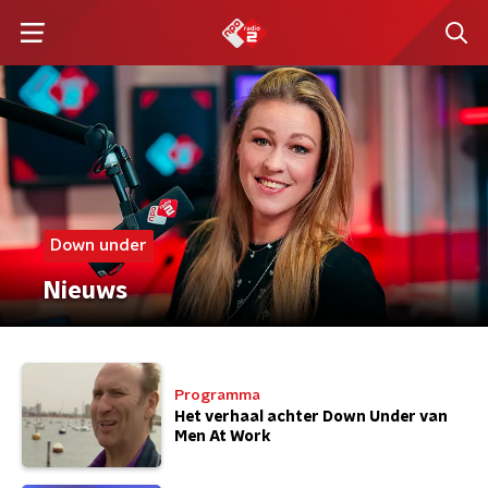
Down under
Nieuws
Programma
Het verhaal achter Down Under van
Men At Work