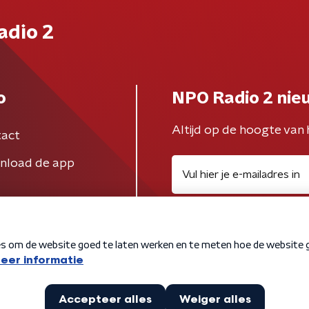
adio 2
o
NPO Radio 2 nie
Altijd op de hoogte van 
act
nload de app