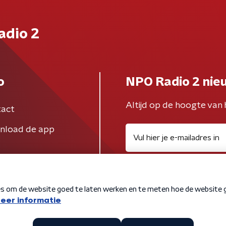
adio 2
o
NPO Radio 2 nie
Altijd op de hoogte van 
act
nload de app