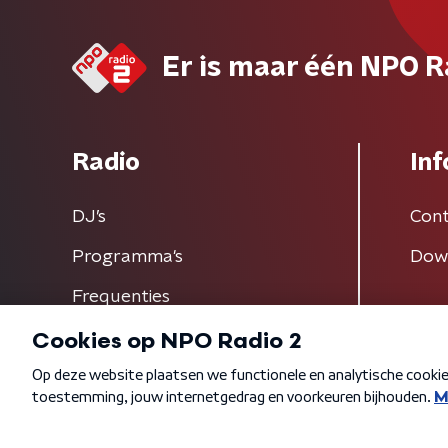
Er is maar één NPO R
Radio
Inf
DJ’s
Cont
Programma's
Dow
Frequenties
Algemene voorwaarden
Privacybeleid