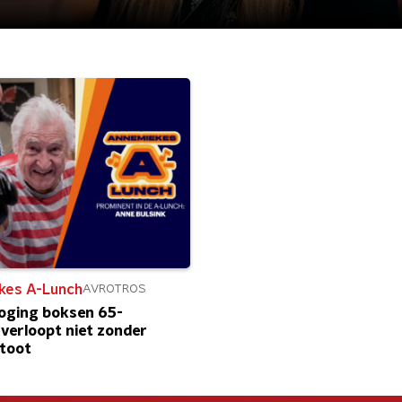
kes A-Lunch
AVROTROS
oging boksen 65-
 verloopt niet zonder
stoot