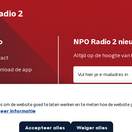
adio 2
o
NPO Radio 2 nie
Altijd op de hoogte van 
act
nload de app