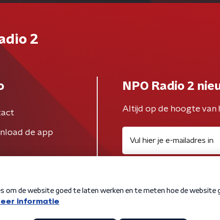
adio 2
o
NPO Radio 2 nie
Altijd op de hoogte van 
act
nload de app