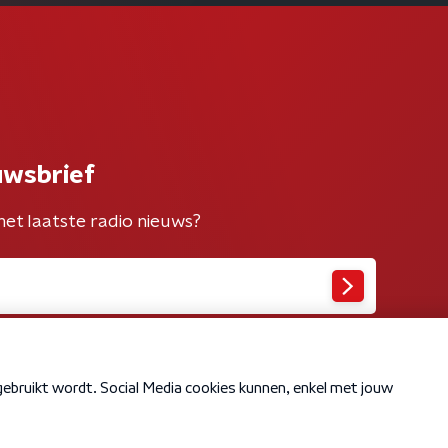
uwsbrief
het laatste radio nieuws?
Cookiebeleid