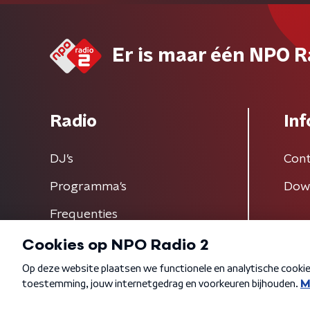
Er is maar één NPO R
Radio
Inf
DJ’s
Cont
Programma's
Dow
Frequenties
Algemene voorwaarden
Privacybeleid