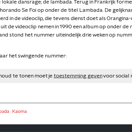
lokale dansrage; de lambada. Terug in Frankrijk form
orando Se Foi op onder de titel Lambada. De gelijkna
rd in de videoclip, die tevens dienst doet als Orangin
uit de videoclip nemen in 1990 een album op onder de 
and stond het nummer uiteindelijk drie weken op nummer
 naar het swingende nummer:
houd te tonen moet je
toestemming geven
voor social 
bada
Kaoma