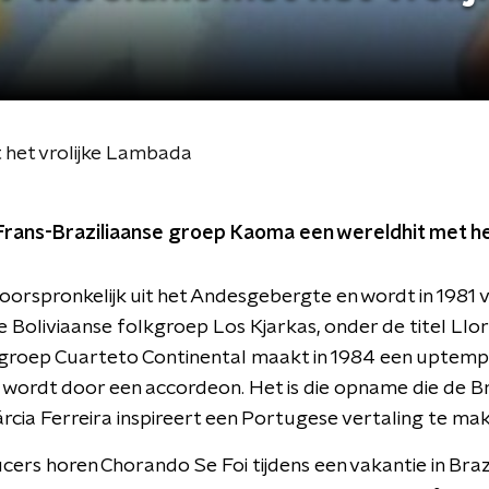
 het vrolijke Lambada
 Frans-Braziliaanse groep Kaoma een wereldhit met 
oorspronkelijk uit het Andesgebergte en wordt in 1981 
e Boliviaanse folkgroep Los Kjarkas, onder de titel Llo
roep Cuarteto Continental maakt in 1984 een uptempo 
 wordt door een accordeon. Het is die opname die de Br
ia Ferreira inspireert een Portugese vertaling te mak
ers horen Chorando Se Foi tijdens een vakantie in Braz