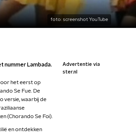
foto:
screenshot YouTube
Advertentie via
het nummer Lambada.
ster.nl
voor het eerst op
rando Se Fue. De
versie, waarbij de
aziliaanse
en (Chorando Se Foi).
ilië en ontdekken