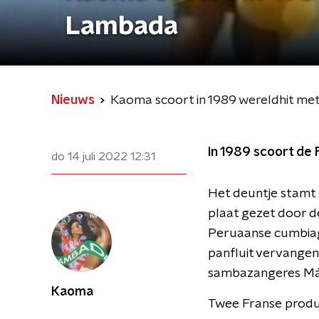
Lambada
Nieuws
Kaoma scoort in 1989 wereldhit met
In 1989 scoort de
do 14 juli 2022
12:31
Het deuntje stamt 
plaat gezet door d
Peruaanse cumbiag
panfluit vervangen
sambazangeres Márc
Kaoma
Twee Franse produc