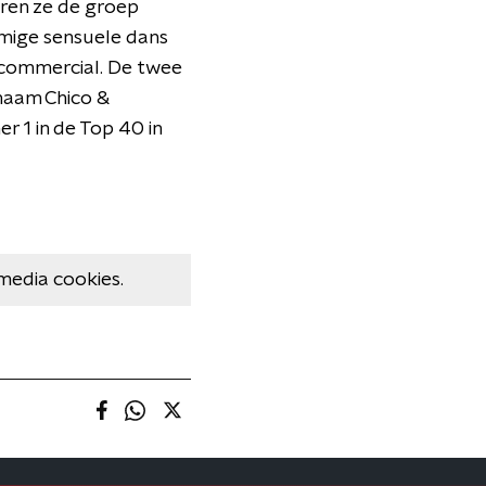
eren ze de groep
mige sensuele dans
a-commercial. De twee
naam Chico &
 1 in de Top 40 in
media cookies.