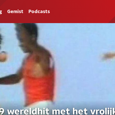
g
Gemist
Podcasts
 wereldhit met het vrolij