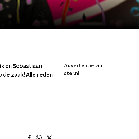
Advertentie via
rik en Sebastiaan
ster.nl
op de zaak! Alle reden