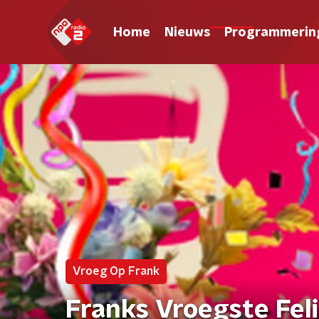
Home
Nieuws
Programmerin
Vroeg Op Frank
Franks Vroegste Feli