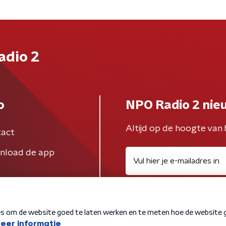
adio 2
o
NPO Radio 2 nie
Altijd op de hoogte van 
act
nload de app