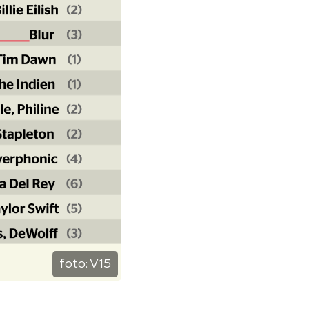
foto:
V15