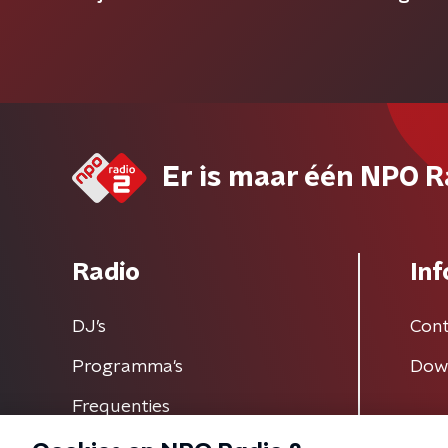
Er is maar één NPO R
Radio
Inf
DJ’s
Cont
Programma's
Dow
Frequenties