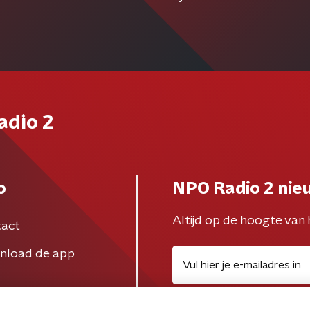
adio 2
o
NPO Radio 2 nie
Altijd op de hoogte van 
act
nload de app