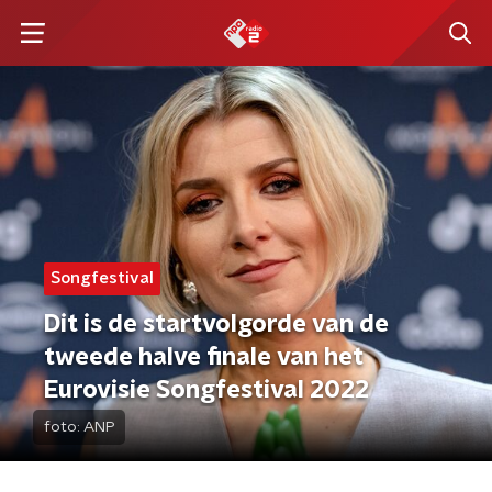
Songfestival
Dit is de startvolgorde van de
tweede halve finale van het
Eurovisie Songfestival 2022
foto:
ANP