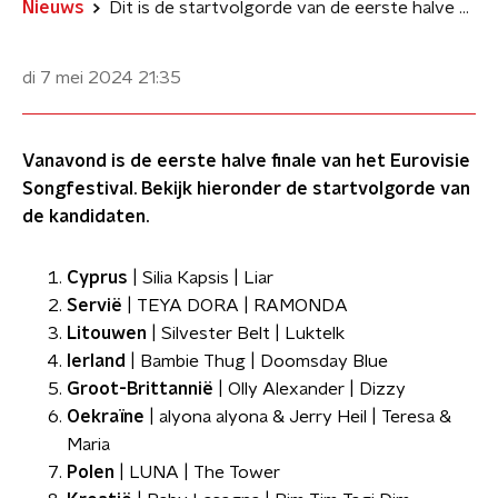
Nieuws
Dit is de startvolgorde van de eerste halve finale van het Eurovisie Songfestival 2024
di 7 mei 2024
21:35
Vanavond is de eerste halve finale van het Eurovisie
Songfestival. Bekijk hieronder de startvolgorde van
de kandidaten.
Cyprus
| Silia Kapsis | Liar
Servië
| TEYA DORA | RAMONDA
Litouwen
| Silvester Belt | Luktelk
Ierland
| Bambie Thug | Doomsday Blue
Groot-Brittannië
| Olly Alexander | Dizzy
Oekraïne
| alyona alyona & Jerry Heil | Teresa &
Maria
Polen
| LUNA | The Tower