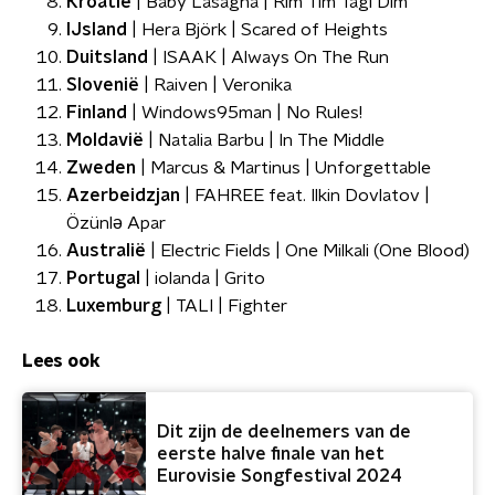
Kroatië
| Baby Lasagna | Rim Tim Tagi Dim
IJsland
| Hera Björk | Scared of Heights
Duitsland
| ISAAK | Always On The Run
Slovenië
| Raiven | Veronika
Finland
| Windows95man | No Rules!
Moldavië
| Natalia Barbu | In The Middle
Zweden
| Marcus & Martinus | Unforgettable
Azerbeidzjan
| FAHREE feat. Ilkin Dovlatov |
Özünlə Apar
Australië
| Electric Fields | One Milkali (One Blood)
Portugal
| iolanda | Grito
Luxemburg
| TALI | Fighter
Lees ook
Dit zijn de deelnemers van de
eerste halve finale van het
Eurovisie Songfestival 2024