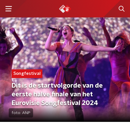
Songfestival
Dit is de startvolgorde van de
eerste halve finale van het
Eurovisie Songfestival 2024
foto:
ANP