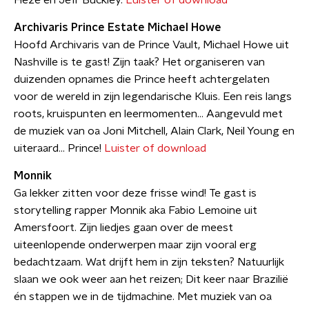
Heze en Jeff Buckley.
Luister of download
Archivaris Prince Estate Michael Howe
Hoofd Archivaris van de Prince Vault, Michael Howe uit
Nashville is te gast! Zijn taak? Het organiseren van
duizenden opnames die Prince heeft achtergelaten
voor de wereld in zijn legendarische Kluis. Een reis langs
roots, kruispunten en leermomenten... Aangevuld met
de muziek van oa Joni Mitchell, Alain Clark, Neil Young en
uiteraard… Prince!
Luister of download
Monnik
Ga lekker zitten voor deze frisse wind! Te gast is
storytelling rapper Monnik aka Fabio Lemoine uit
Amersfoort. Zijn liedjes gaan over de meest
uiteenlopende onderwerpen maar zijn vooral erg
bedachtzaam. Wat drijft hem in zijn teksten? Natuurlijk
slaan we ook weer aan het reizen; Dit keer naar Brazilië
én stappen we in de tijdmachine. Met muziek van oa