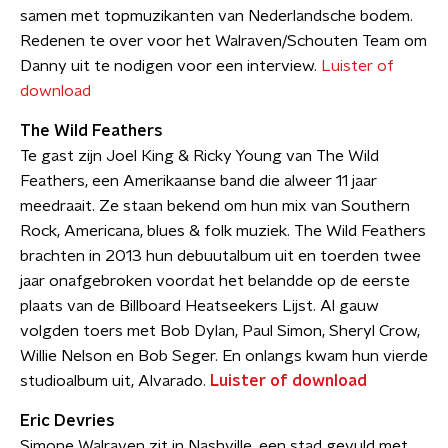
samen met topmuzikanten van Nederlandsche bodem.
Redenen te over voor het Walraven/Schouten Team om
Danny uit te nodigen voor een interview.
Luister of
download
The Wild Feathers
Te gast zijn Joel King & Ricky Young van The Wild
Feathers, een Amerikaanse band die alweer 11 jaar
meedraait. Ze staan bekend om hun mix van Southern
Rock, Americana, blues & folk muziek. The Wild Feathers
brachten in 2013 hun debuutalbum uit en toerden twee
jaar onafgebroken voordat het belandde op de eerste
plaats van de Billboard Heatseekers Lijst. Al gauw
volgden toers met Bob Dylan, Paul Simon, Sheryl Crow,
Willie Nelson en Bob Seger. En onlangs kwam hun vierde
studioalbum uit, Alvarado.
Luister of download
Eric Devries
Simone Walraven zit in Nashville, een stad gevuld met