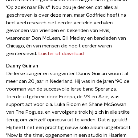
'Op zoek naar Elvis”. Nou zou je denken dat alles al
geschreven is over deze man, maar Godfried heeft na
heel veel research niet eerder vertelde verhalen
gevonden van vrienden en bekenden van Elvis,
waaronder Don McLean, Bill Medley en bandleden van
Chicago, én van mensen die nooit eerder waren
geïnterviewd.
Luister of download
Danny Guinan
De Ierse zanger en songwriter Danny Guinan woont al
meer dan 20 jaar in Nederland. Hij was in de jaren '90 de
voorman van de succesvolle Ierse band Speranza,
toerde uitgebreid door Europa, de VS en Azië, was
support act voor o.a. Luka Bloom en Shane McGowan
van The Pogues, en vervolgens trok hij zich in alle stilte
terug om zichzelf opnieuw uit te vinden. Dat is gelukt!
Hij heeft net een prachtig nieuw solo album uitgebracht:
'Now is the time', opgenomen in een studio in Haarlem