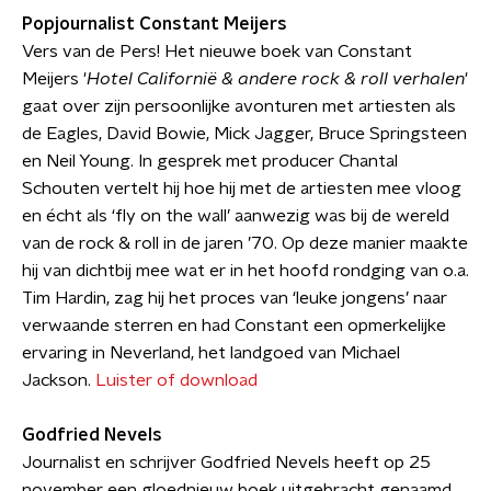
Popjournalist Constant Meijers
Vers van de Pers! Het nieuwe boek van Constant
Meijers '
Hotel Californië & andere rock & roll verhalen
'
gaat over zijn persoonlijke avonturen met artiesten als
de Eagles, David Bowie, Mick Jagger, Bruce Springsteen
en Neil Young. In gesprek met producer Chantal
Schouten vertelt hij hoe hij met de artiesten mee vloog
en écht als ‘fly on the wall’ aanwezig was bij de wereld
van de rock & roll in de jaren ’70. Op deze manier maakte
hij van dichtbij mee wat er in het hoofd rondging van o.a.
Tim Hardin, zag hij het proces van ‘leuke jongens’ naar
verwaande sterren en had Constant een opmerkelijke
ervaring in Neverland, het landgoed van Michael
Jackson.
Luister of download
Godfried Nevels
Journalist en schrijver Godfried Nevels heeft op 25
november een gloednieuw boek uitgebracht genaamd