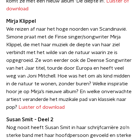
komt ze met een nieuw album 'De diepte in'.
Luister of
download
Mirja Klippel
We reizen af naar het hoge noorden van Scandinavië.
Simone praat met de Finse singer/songwriter Mirja
Klippel, die met haar muziek de diepte van haar ziel
verbindt met het wilde van de natuur waarin ze is
opgegroeid. Ze won eerder ook de Deense Songwriter
van het Jaar titel, tourde door Europa en heeft veel
weg van Joni Mitchell. Hoe was het om als kind midden
in de natuur te wonen, zonder buren? Welke inspiratie
hoor je op Mirja’s nieuwe album? En welke onverwachte
artiest veranderde het muzikale pad van klassiek naar
pop?
Luister of download
Susan Smit - Deel 2
Nog nooit heeft Susan Smit in haar schrijfcarrière zo'n
sterke band met haar hoofdpersoon gevoeld en sterke