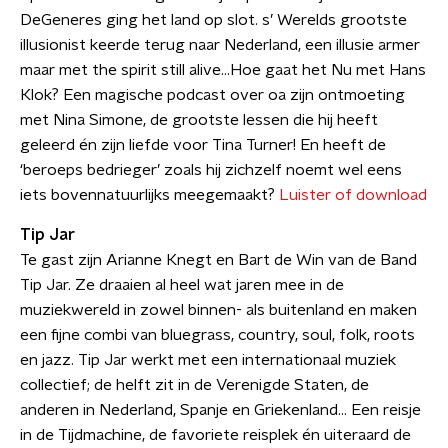
DeGeneres ging het land op slot. s’ Werelds grootste
illusionist keerde terug naar Nederland, een illusie armer
maar met the spirit still alive...Hoe gaat het Nu met Hans
Klok? Een magische podcast over oa zijn ontmoeting
met Nina Simone, de grootste lessen die hij heeft
geleerd én zijn liefde voor Tina Turner! En heeft de
‘beroeps bedrieger’ zoals hij zichzelf noemt wel eens
iets bovennatuurlijks meegemaakt?
Luister of download
Tip Jar
Te gast zijn Arianne Knegt en Bart de Win van de Band
Tip Jar. Ze draaien al heel wat jaren mee in de
muziekwereld in zowel binnen- als buitenland en maken
een fijne combi van bluegrass, country, soul, folk, roots
en jazz. Tip Jar werkt met een internationaal muziek
collectief; de helft zit in de Verenigde Staten, de
anderen in Nederland, Spanje en Griekenland… Een reisje
in de Tijdmachine, de favoriete reisplek én uiteraard de