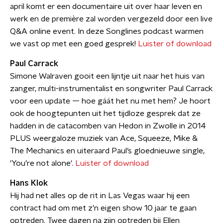
april komt er een documentaire uit over haar leven en
werk en de première zal worden vergezeld door een live
Q&A online event. In deze Songlines podcast warmen
we vast op met een goed gesprek!
Luister of download
Paul Carrack
Simone Walraven gooit een lijntje uit naar het huis van
zanger, multi-instrumentalist en songwriter Paul Carrack
voor een update — hoe gáát het nu met hem? Je hoort
ook de hoogtepunten uit het tijdloze gesprek dat ze
hadden in de catacomben van Hedon in Zwolle in 2014
PLUS weergaloze muziek van Ace, Squeeze, Mike &
The Mechanics en uiteraard Paul’s gloednieuwe single,
'You’re not alone'.
Luister of download
Hans Klok
Hij had net alles op de rit in Las Vegas waar hij een
contract had om met z’n eigen show 10 jaar te gaan
optreden. Twee dagen na zijn optreden bij Ellen