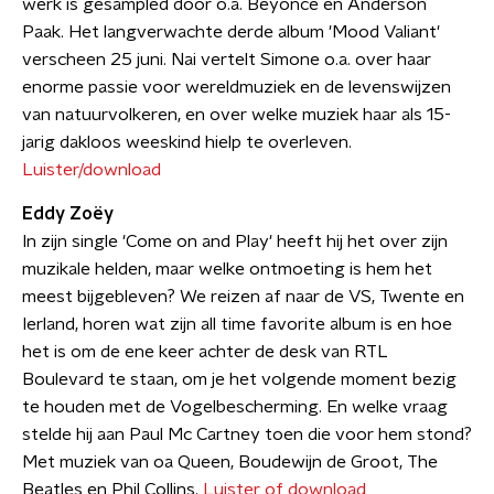
werk is gesampled door o.a. Beyoncé en Anderson
Paak. Het langverwachte derde album 'Mood Valiant'
verscheen 25 juni. Nai vertelt Simone o.a. over haar
enorme passie voor wereldmuziek en de levenswijzen
van natuurvolkeren, en over welke muziek haar als 15-
jarig dakloos weeskind hielp te overleven.
Luister/download
Eddy Zoëy
In zijn single 'Come on and Play' heeft hij het over zijn
muzikale helden, maar welke ontmoeting is hem het
meest bijgebleven? We reizen af naar de VS, Twente en
Ierland, horen wat zijn all time favorite album is en hoe
het is om de ene keer achter de desk van RTL
Boulevard te staan, om je het volgende moment bezig
te houden met de Vogelbescherming. En welke vraag
stelde hij aan Paul Mc Cartney toen die voor hem stond?
Met muziek van oa Queen, Boudewijn de Groot, The
Beatles en Phil Collins.
Luister of download