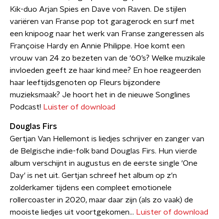
Kik-duo Arjan Spies en Dave von Raven. De stijlen
variëren van Franse pop tot garagerock en surf met
een knipoog naar het werk van Franse zangeressen als
Françoise Hardy en Annie Philippe. Hoe komt een
vrouw van 24 zo bezeten van de '60’s? Welke muzikale
invloeden geeft ze haar kind mee? En hoe reageerden
haar leeftijdsgenoten op Fleurs bijzondere
muzieksmaak? Je hoort het in de nieuwe Songlines
Podcast!
Luister of download
Douglas Firs
Gertjan Van Hellemont is liedjes schrijver en zanger van
de Belgische indie-folk band Douglas Firs. Hun vierde
album verschijnt in augustus en de eerste single 'One
Day' is net uit. Gertjan schreef het album op z'n
zolderkamer tijdens een compleet emotionele
rollercoaster in 2020, maar daar zijn (als zo vaak) de
mooiste liedjes uit voortgekomen...
Luister of download