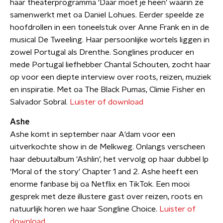
haar theaterprogramma ‘Daar moet je heen’ waarin ze
samenwerkt met oa Daniel Lohues. Eerder speelde ze
hoofdrollen in een toneelstuk over Anne Frank en in de
musical De Tweeling. Haar persoonlijke wortels liggen in
zowel Portugal als Drenthe. Songlines producer en
mede Portugal liefhebber Chantal Schouten, zocht haar
op voor een diepte interview over roots, reizen, muziek
en inspiratie. Met oa The Black Pumas, Climie Fisher en
Salvador Sobral.
Luister of download
Ashe
Ashe komt in september naar A'dam voor een
uitverkochte show in de Melkweg. Onlangs verscheen
haar debuutalbum 'Ashlin', het vervolg op haar dubbel lp
'Moral of the story' Chapter 1 and 2. Ashe heeft een
enorme fanbase bij oa Netflix en TikTok. Een mooi
gesprek met deze illustere gast over reizen, roots en
natuurlijk horen we haar Songline Choice.
Luister of
download