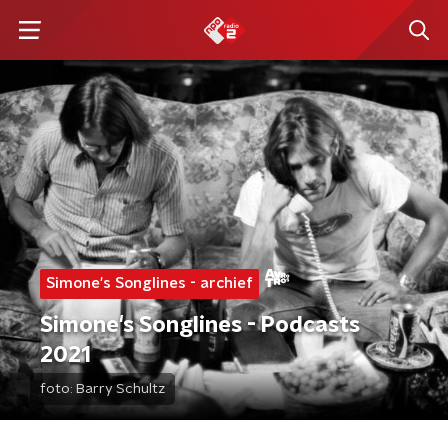
Simone's Songlines - archief
Simone's Songlines - Podcasts
2021
foto:
Barry Schultz