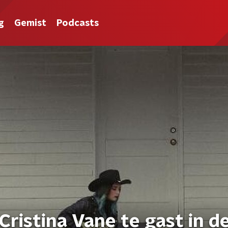
g
Gemist
Podcasts
Cristina Vane te gast in d