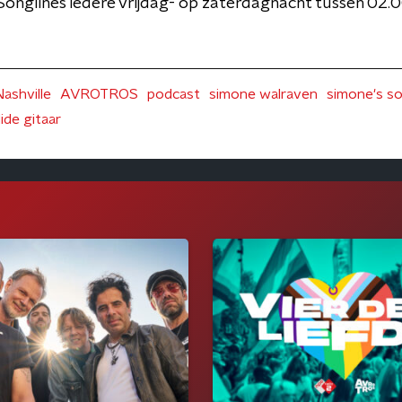
Songlines iedere vrijdag- op zaterdagnacht tussen 02.
Nashville
AVROTROS
podcast
simone walraven
simone's so
lide gitaar