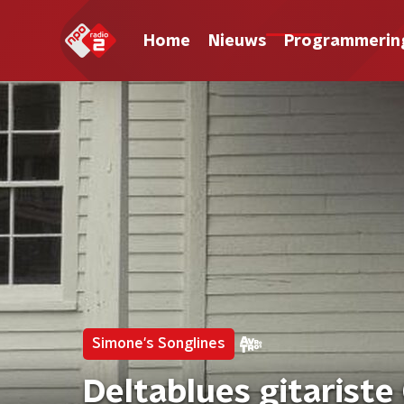
Home
Nieuws
Programmerin
Simone's Songlines
Deltablues gitariste 