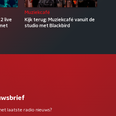
Muziekcafé
2 live
Kijk terug: Muziekcafé vanuit de
 met
studio met Blackbird
uwsbrief
het laatste radio nieuws?