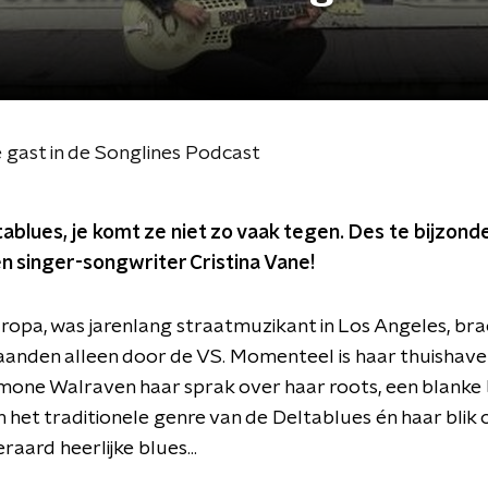
e gast in de Songlines Podcast
ablues, je komt ze niet zo vaak tegen. Des te bijzonde
 en singer-songwriter Cristina Vane!
uropa, was jarenlang straatmuzikant in Los Angeles, br
 maanden alleen door de VS. Momenteel is haar thuishave
mone Walraven haar sprak over haar roots, een blank
n het traditionele genre van de Deltablues én haar blik 
aard heerlijke blues...