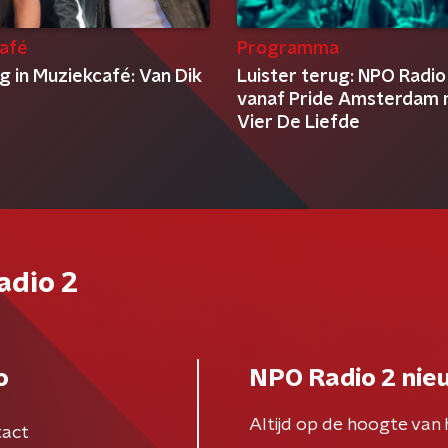
afé
Programma
g in Muziekcafé: Van Dik
Luister terug: NPO Radio 
vanaf Pride Amsterdam
Vier De Liefde
adio 2
o
NPO Radio 2 nie
Altijd op de hoogte van 
act