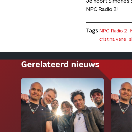
Je hoort Simone's 
NPO Radio 2!
Tags
NPO Radio 2
cristina vane
s
Gerelateerd nieuws