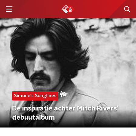
Simone's Songlines
De inspiratie achter Mitch Rivers'
debuutalbum