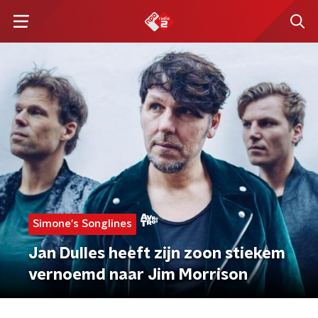
Simone's Songlines
Jan Dulles heeft zijn zoon stiekem
vernoemd naar Jim Morrison