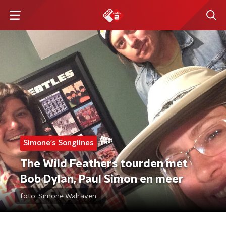
Simone's Songlines
The Wild Feathers tourden met
Bob Dylan, Paul Simon en meer
foto:
Simone Walraven