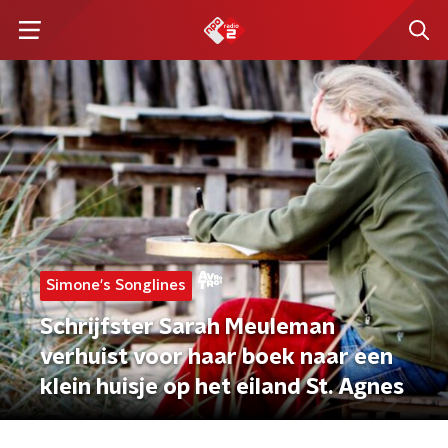
Simone's Songlines
Schrijfster Sarah Meuleman
verhuist voor haar boek naar een
klein huisje op het eiland St. Agnes