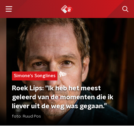
Simone's Songlines
Roek Lips: “Ik heb het meest
geleerd van de momenten die ik
liever uit de weg was gegaan.”
foto:
Ruud Pos