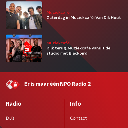
Muziekcafé
Zaterdag in Muziekcafé: Van Dik Hout
Muziekcafé
Kijk terug: Muziekcafé vanuit de
studio met Blackbird
Er is maar één NPO Radio 2
Radio
Info
DJ’s
Contact