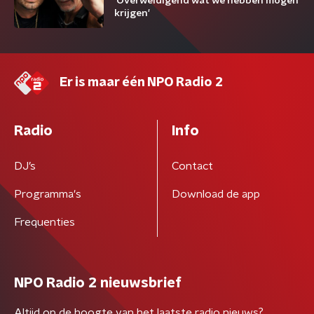
'Overweldigend wat we hebben mogen
krijgen'
Er is maar één NPO Radio 2
Radio
Info
DJ’s
Contact
Programma's
Download de app
Frequenties
NPO Radio 2 nieuwsbrief
Altijd op de hoogte van het laatste radio nieuws?