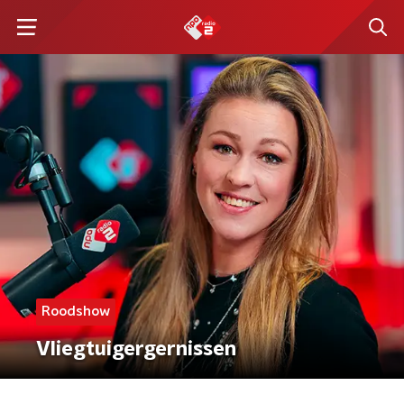
Roodshow
Vliegtuigergernissen