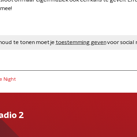
loot om haar eigen muziek ook een kans te geven. En da
 mee!
houd te tonen moet je
toestemming geven
voor social 
e Night
adio 2