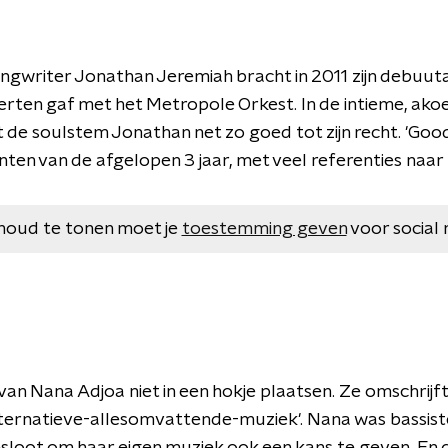
ongwriter Jonathan Jeremiah bracht in 2011 zijn debuu
certen gaf met het Metropole Orkest. In de intieme, akoe
e soulstem Jonathan net zo goed tot zijn recht. 'Good 
en van de afgelopen 3 jaar, met veel referenties naar
houd te tonen moet je
toestemming geven
voor social 
an Nana Adjoa niet in een hokje plaatsen. Ze omschrijft 
ternatieve-allesomvattende-muziek'. Nana was bassiste