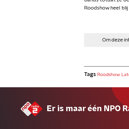
bands totdat ze bes
Roodshow heel blij
Om deze in
Tags
Roodshow Lat
Er is maar één NPO R