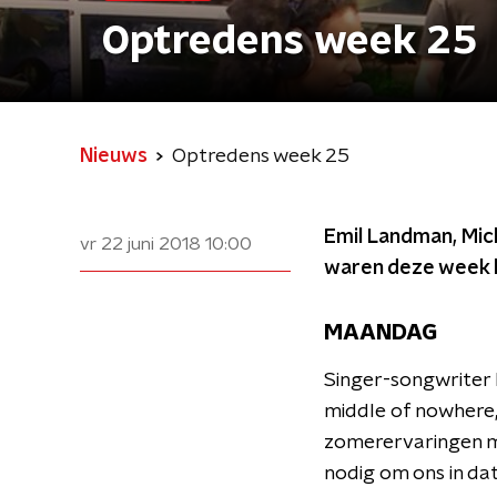
Optredens week 25
Nieuws
Optredens week 25
Emil Landman, Mic
vr 22 juni 2018
10:00
waren deze week li
MAANDAG
Singer-songwriter E
middle of nowhere,
zomerervaringen me
nodig om ons in da