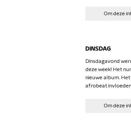
Om deze in
DINSDAG
Dinsdagavond werd
deze week! Het num
nieuwe album. Het 
afrobeat invloeden
Om deze in