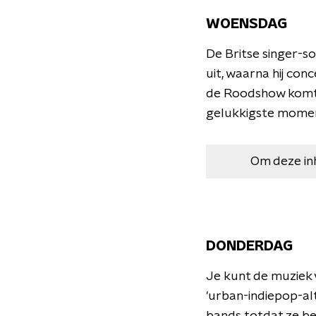
WOENSDAG
De Britse singer-s
uit, waarna hij con
de Roodshow komt d
gelukkigste moment
Om deze in
DONDERDAG
Je kunt de muziek v
'urban-indiepop-al