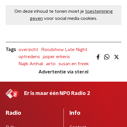
Om deze inhoud te tonen moet je
toestemming
geven
voor social media cookies.
Tags
overzicht
Roodshow Late Night
optredens
jasper erkens
Najib Amhali
airto
susan en freek
Advertentie via ster.nl
Er is maar één NPO Radio 2
Radio
Info