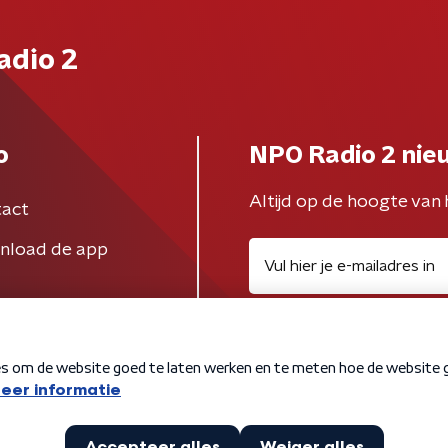
adio 2
o
NPO Radio 2 nie
Altijd op de hoogte van 
act
nload de app