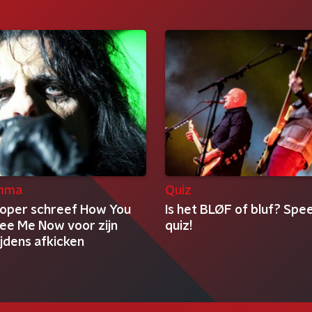
mma
Quiz
ooper schreef How You
Is het BLØF of bluf? Spee
ee Me Now voor zijn
quiz!
jdens afkicken