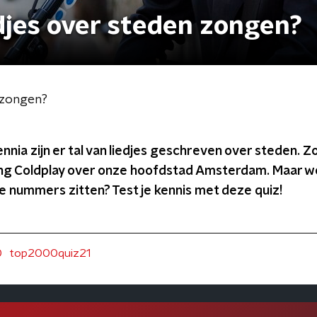
edjes over steden zongen?
n zongen?
nia zijn er tal van liedjes geschreven over steden. Zo
g Coldplay over onze hoofdstad Amsterdam. Maar weet
e nummers zitten? Test je kennis met deze quiz!
0
top2000quiz21