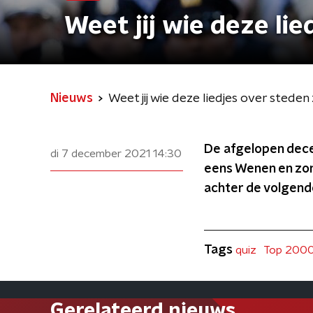
Weet jij wie deze li
Nieuws
Weet jij wie deze liedjes over stede
De afgelopen decen
di 7 december 2021
14:30
eens Wenen en zon
achter de volgend
Tags
quiz
Top 200
Gerelateerd nieuws