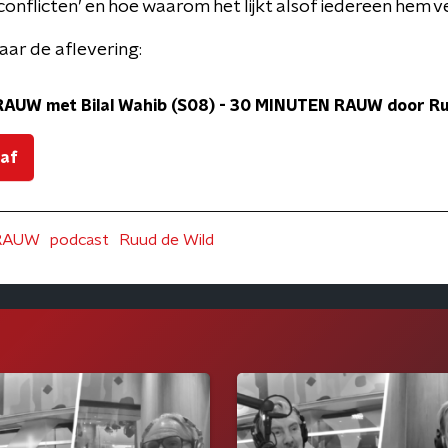
‘conflicten’ en hoe waarom het lijkt alsof iedereen hem v
aar de aflevering:
AUW met Bilal Wahib (S08)
-
30 MINUTEN RAUW door Ruu
 af
RAUW
podcast
Ruud de Wild