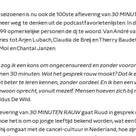
t seizoenen is nu ook de 100ste aflevering van
30 MINU
meer weg te denken uit de podcastfavorietenlijsten. In 
99 opmerkelijke personen de dj te woord. Van André va
Vries tot Arjen Lubach, Claudia de Breij en Thierry Baud
Mol en Chantal Janzen.
 zag ik een kans om ongecensureerd en zonder voor
nnen 30 minuten. Wat het gesprek rauw maakt? Dat ik 
beter te leren kennen, zonder oordeel. En ik ben een v
gewoon oprecht, vanuit mezelf. Mensen hoeven zich bij m
ldus De Wild.
levering van
30 MINUTEN RAUW
gaat Ruud in gesprek 
 hoe het is om op jonge leeftijd bekend worden, wat ee
hij omgaat met de cancel-cultuur in Nederland, hoe zij