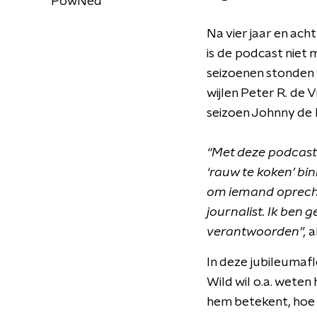
PowNed
Na vier jaar en ach
is de podcast niet 
seizoenen stonden 
wijlen Peter R. de 
seizoen Johnny de 
“Met deze podcast
‘rauw te koken’ bi
om iemand oprecht 
journalist. Ik ben 
verantwoorden”,
a
In deze jubileumaf
Wild wil o.a. weten
hem betekent, hoe 