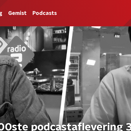
g
Gemist
Podcasts
100ste podcastaflevering 