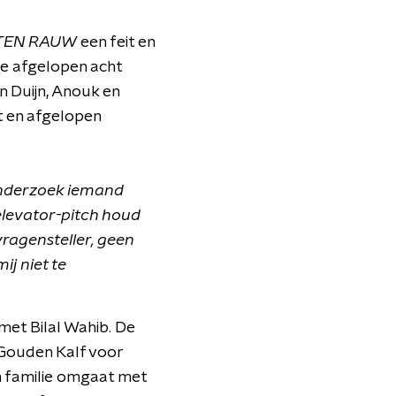
TEN RAUW
een feit en
de afgelopen acht
n Duijn, Anouk en
et en afgelopen
onderzoek iemand
elevator-pitch houd
ragensteller, geen
ij niet te
met Bilal Wahib. De
n Gouden Kalf voor
n familie omgaat met