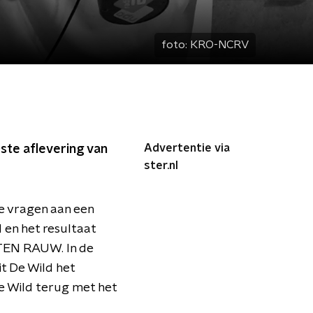
foto:
KRO-NCRV
Advertentie via
ste aflevering van
ster.nl
e vragen aan een
 en het resultaat
UTEN RAUW. In de
t De Wild het
 Wild terug met het